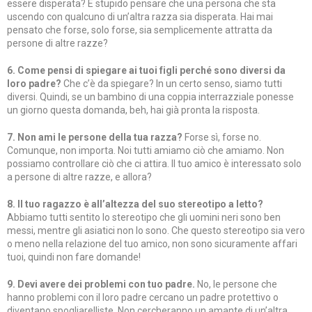
essere disperata? È stupido pensare che una persona che sta
uscendo con qualcuno di un’altra razza sia disperata. Hai mai
pensato che forse, solo forse, sia semplicemente attratta da
persone di altre razze?
6. Come pensi di spiegare ai tuoi figli perché sono diversi da
loro padre?
Che c’è da spiegare? In un certo senso, siamo tutti
diversi. Quindi, se un bambino di una coppia interrazziale ponesse
un giorno questa domanda, beh, hai già pronta la risposta.
7. Non ami le persone della tua razza?
Forse sì, forse no.
Comunque, non importa. Noi tutti amiamo ciò che amiamo. Non
possiamo controllare ciò che ci attira. Il tuo amico è interessato solo
a persone di altre razze, e allora?
8. Il tuo ragazzo è all’altezza del suo stereotipo a letto?
Abbiamo tutti sentito lo stereotipo che gli uomini neri sono ben
messi, mentre gli asiatici non lo sono. Che questo stereotipo sia vero
o meno nella relazione del tuo amico, non sono sicuramente affari
tuoi, quindi non fare domande!
9. Devi avere dei problemi con tuo padre.
No, le persone che
hanno problemi con il loro padre cercano un padre protettivo o
diventano spogliarelliste. Non cercheranno un amante di un’altra