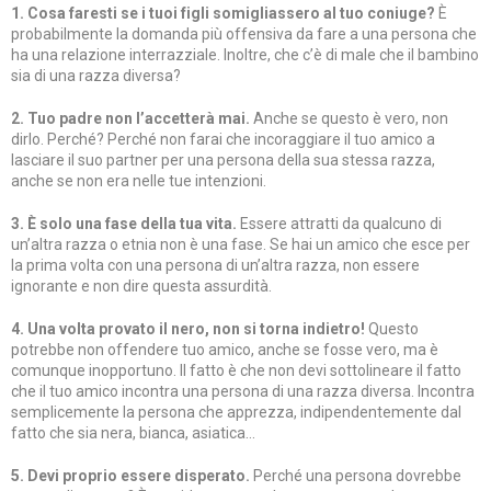
1. Cosa faresti se i tuoi figli somigliassero al tuo coniuge?
È
probabilmente la domanda più offensiva da fare a una persona che
ha una relazione interrazziale. Inoltre, che c’è di male che il bambino
sia di una razza diversa?
2. Tuo padre non l’accetterà mai.
Anche se questo è vero, non
dirlo. Perché? Perché non farai che incoraggiare il tuo amico a
lasciare il suo partner per una persona della sua stessa razza,
anche se non era nelle tue intenzioni.
3. È solo una fase della tua vita.
Essere attratti da qualcuno di
un’altra razza o etnia non è una fase. Se hai un amico che esce per
la prima volta con una persona di un’altra razza, non essere
ignorante e non dire questa assurdità.
4. Una volta provato il nero, non si torna indietro!
Questo
potrebbe non offendere tuo amico, anche se fosse vero, ma è
comunque inopportuno. Il fatto è che non devi sottolineare il fatto
che il tuo amico incontra una persona di una razza diversa. Incontra
semplicemente la persona che apprezza, indipendentemente dal
fatto che sia nera, bianca, asiatica…
5. Devi proprio essere disperato.
Perché una persona dovrebbe